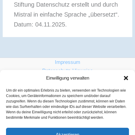
Stiftung Datenschutz erstellt und durch
Mistral in einfache Sprache „übersetzt“.
Datum: 04.11.2025.
Impressum
Datenschutz-Hinweise
Einwilligung verwalten
Barrierefrei
Cookie-Richtlinie (EU)
Um dir ein optimales Erlebnis zu bieten, verwenden wir Technologien wie
Cookies, um Geräteinformationen zu speichern und/oder darauf
zuzugreifen. Wenn du diesen Technologien zustimmst, können wir Daten
Lebenshilfe für Menschen mit Unterstützungsbedarf im
wie das Surfverhalten oder eindeutige IDs auf dieser Website verarbeiten.
Wenn du deine Einwilligung nicht erteilst oder zurückziehst, können
Württembergischen Allgäu e.V.
bestimmte Merkmale und Funktionen beeinträchtigt werden.
Johann-Georg-Fischer-Weg 6, 88353 Kißlegg
07563-9124781, info@lebenshilfe-wa.de
Akzeptieren