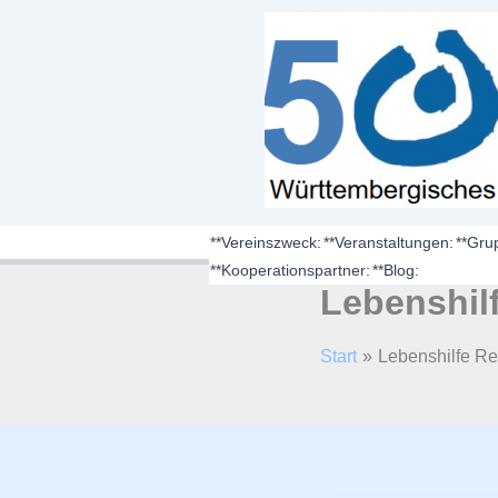
Zum
springen
Inhalt
springen
**Vereinszweck:
**Veranstaltungen:
**Gru
**Kooperationspartner:
**Blog:
Lebenshil
Start
Lebenshilfe Re