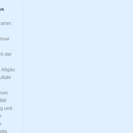
ch
gramm
anuar
ch der
 Allgäu
uftakt
 zum
Mit
ng und
e
e
elle