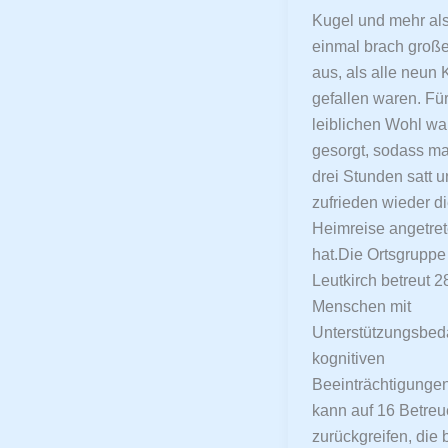
Kugel und mehr al
einmal brach große
aus, als alle neun 
gefallen waren. Fü
leiblichen Wohl wa
gesorgt, sodass m
drei Stunden satt 
zufrieden wieder d
Heimreise angetre
hat.Die Ortsgruppe
Leutkirch betreut 2
Menschen mit
Unterstützungsbed
kognitiven
Beeinträchtigunge
kann auf 16 Betreu
zurückgreifen, die 