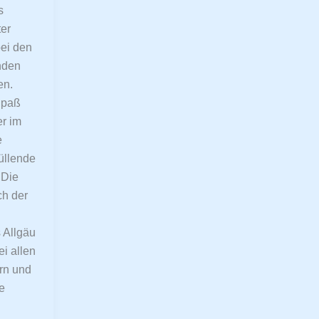
s
ter
bei den
nden
en.
Spaß
r im
e
füllende
.Die
ch der
 Allgäu
ei allen
rn und
ie