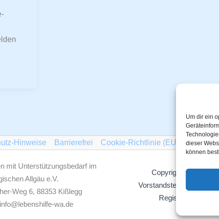
-
lden
Um dir ein o
Geräteinfor
Technologien
utz-Hinweise
Barrierefrei
Cookie-Richtlinie (EU)
dieser Websi
können best
n mit Unterstützungsbedarf im
Copyright © 2026 / 
ischen Allgäu e.V.
Vorstandsteam Lebenshilf
her-Weg 6, 88353 Kißlegg
Registergericht U
info@lebenshilfe-wa.de