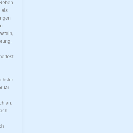
.Neben
 als
ungen
en
steln,
rung,
erfest
chster
bruar
ch an.
sich
ch