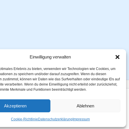
Einwilligung verwalten
ptimales Erlebnis zu bieten, verwenden wir Technologien wie Cookies, um
mationen zu speichern und/oder darauf zuzugreifen. Wenn du diesen
 zustimmst, können wir Daten wie das Surfverhalten oder eindeutige IDs auf
te verarbeiten. Wenn du deine Einwilligung nicht erteilst oder zurückziehst,
immte Merkmale und Funktionen beeinträchtigt werden.
WordPress Astra
Akzeptieren
Ablehnen
e Württ. Allgäu e.V.
lm, VR610028
Cookie-Richtlinie
Datenschutzerklärung
Impressum