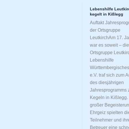
Lebenshilfe Leutkir
Lebenshilfe
kegelt in Kißlegg
Leutkirch
Auftakt Jahrespro
kegelt
der Ortsgruppe
in
LeutkirchAm 17. J
Kißlegg
war es soweit – die
Ortsgruppe Leutkir
Lebenshilfe
Württembergisches
e.V. traf sich zum A
des diesjährigen
Jahresprogramms
Kegeln in Kißlegg. 
großer Begeisteru
Ehrgeiz spielten di
Teilnehmer und ihr
Betreuer eine schn