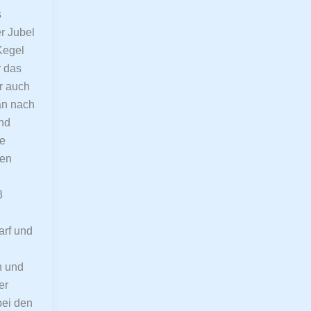
s
r Jubel
Kegel
r das
r auch
an nach
und
ie
ten
8
arf und
n und
er
bei den