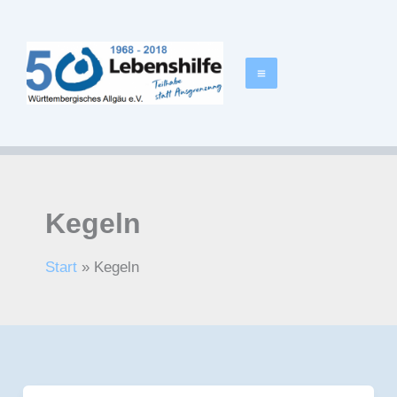
Zum
springen
Inhalt
springen
Kegeln
Start
Kegeln